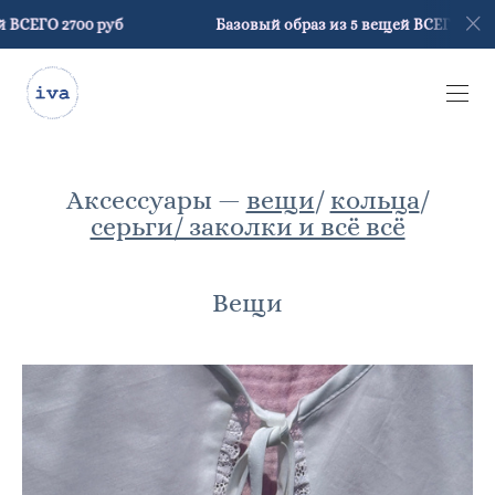
уб
Базовый образ из 5 вещей ВСЕГО 2700 руб
Аксессуары —
вещи
/
кольца
/
серьги/ заколки и всё всё
Вещи